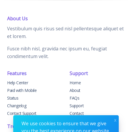
About Us
Vestibulum quis risus sed nisl pellentesque aliquet et
et lorem.
Fusce nibh nisl, gravida nec ipsum eu, feugiat
condimentum velit.
Features
Support
Help Center
Home
Paid with Mobile
About
Status
FAQs
Changelog
Support
Contact Support
Contact
x
We use cookies to ensure that we give
Trending
Legal
you the best experience on our website.