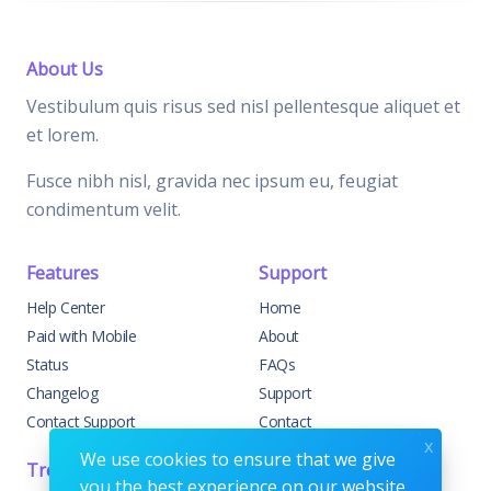
About Us
Vestibulum quis risus sed nisl pellentesque aliquet et
et lorem.
Fusce nibh nisl, gravida nec ipsum eu, feugiat
condimentum velit.
Features
Support
Help Center
Home
Paid with Mobile
About
Status
FAQs
Changelog
Support
Contact Support
Contact
x
We use cookies to ensure that we give
Trending
Legal
you the best experience on our website.