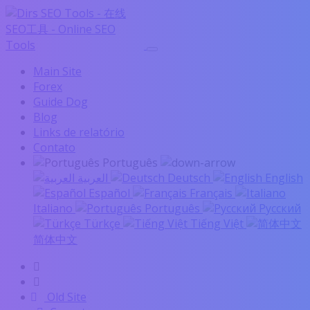
Main Site
Forex
Guide Dog
Blog
Links de relatório
Contato
Português
العربية
Deutsch
English
Español
Français
Italiano
Português
Русский
Türkçe
Tiếng Việt
简体中文
Old Site