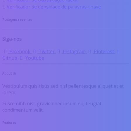
Verificador de densidade de palavras-chave
Postagens recentes
Siga-nos
Facebook
Twitter
Instagram
Pinterest
Github
Youtube
About Us
Vestibulum quis risus sed nisl pellentesque aliquet et et
lorem.
Fusce nibh nisl, gravida nec ipsum eu, feugiat
condimentum velit.
Features