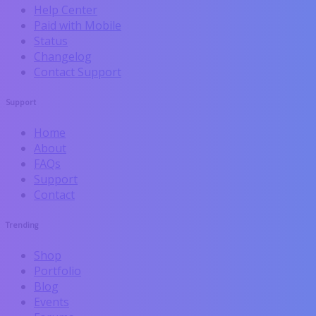
Help Center
Paid with Mobile
Status
Changelog
Contact Support
Support
Home
About
FAQs
Support
Contact
Trending
Shop
Portfolio
Blog
Events