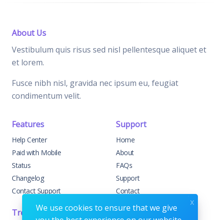
About Us
Vestibulum quis risus sed nisl pellentesque aliquet et
et lorem.
Fusce nibh nisl, gravida nec ipsum eu, feugiat
condimentum velit.
Features
Support
Help Center
Home
Paid with Mobile
About
Status
FAQs
Changelog
Support
Contact Support
Contact
x
We use cookies to ensure that we give
Trending
Legal