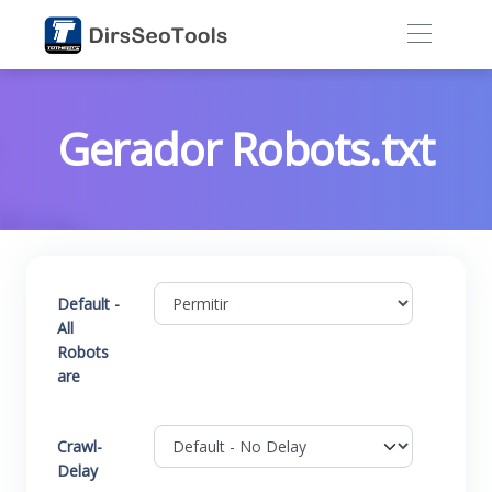
Gerador Robots.txt
Default -
All
Robots
are
Crawl-
Delay