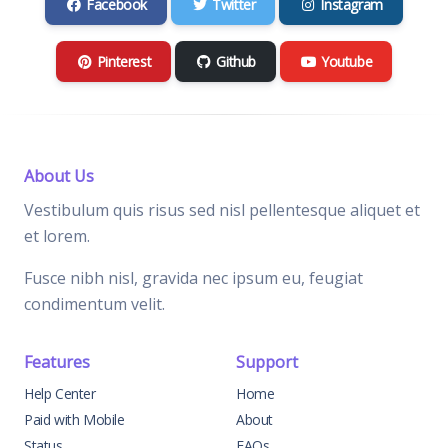
Facebook
Twitter
Instagram
Pinterest
Github
Youtube
About Us
Vestibulum quis risus sed nisl pellentesque aliquet et
et lorem.
Fusce nibh nisl, gravida nec ipsum eu, feugiat
condimentum velit.
Features
Support
Help Center
Home
Paid with Mobile
About
Status
FAQs