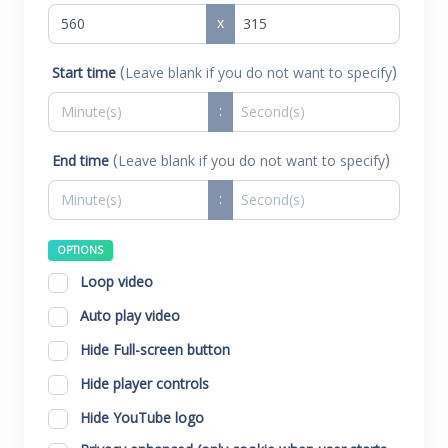
x
(
)
Start time
Leave blank if you do not want to specify
:
(
)
End time
Leave blank if you do not want to specify
:
OPTIONS
Loop video
Auto play video
Hide Full-screen button
Hide player controls
Hide YouTube logo