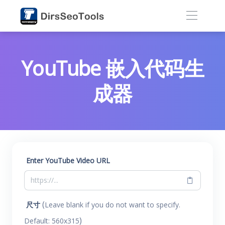
YouTube 嵌入代码生
成器
Enter YouTube Video URL
(
尺寸
Leave blank if you do not want to specify.
)
Default: 560x315