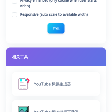
Privacy enhanced (only cookie when user starts
video)
Responsive (auto scale to available width)
产生
相关工具
YouTube 标题生成器
YouTube 频道徽标下载器