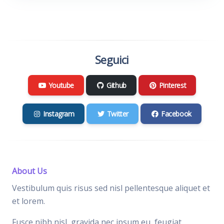
Seguici
Youtube
Github
Pinterest
Instagram
Twitter
Facebook
About Us
Vestibulum quis risus sed nisl pellentesque aliquet et
et lorem.
Fusce nibh nisl, gravida nec ipsum eu, feugiat