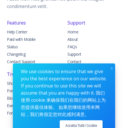
condimentum velit.
Features
Support
Help Center
Home
Paid with Mobile
About
Status
FAQs
Changelog
Support
Contact Support
Contact
x
We use cookies to ensure that we give
Trending
Legal
you the best experience on our website.
Shop
Knowledge Center
If you continue to use this site we will
Portfolio
Custom Development
assume that you are happy with it. 我们
Blog
Sponsorships
使用 cookie 来确保我们在我们的网站上为
Events
Terms & Conditions
您提供最佳体验。 如果您继续使用本网
Forums
Privacy Policy
站，我们将假定您对此感到满意。
Accetta Tutti I Cookie