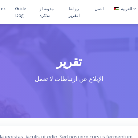
العربية
اتصل
روابط
مدونة او
Guide
rex
التقرير
مذكرة
Dog
تقرير
الإبلاغ عن ارتباطات لا تعمل
da egestas, iaculis ut odio. Sed posuere cursus fermentum.