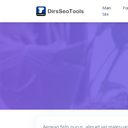
Main
Fo
Site
Aenean felis purus, aliquet vel malesua